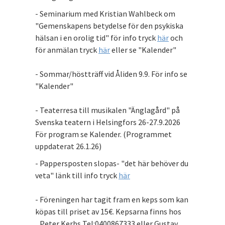
- Seminarium med Kristian Wahlbeck om
"Gemenskapens betydelse för den psykiska
hälsan i en orolig tid" för info tryck
här
och
för anmälan tryck
här
eller se "Kalender"
- Sommar/höstträff vid Åliden 9.9. För info se
"Kalender"
- Teaterresa till musikalen "Änglagård" på
Svenska teatern i Helsingfors 26-27.9.2026
För program se Kalender. (Programmet
uppdaterat 26.1.26)
- Pappersposten slopas- "det här behöver du
veta" länk till info tryck
här
- Föreningen har tagit fram en keps som kan
köpas till priset av 15€. Kepsarna finns hos
Peter Kerbs Tel:0400867333 eller Gustav